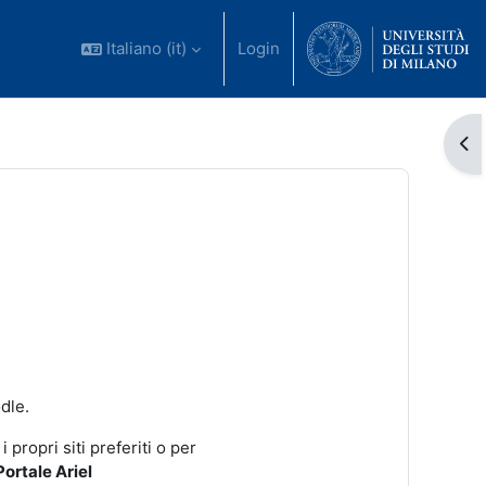
Italiano ‎(it)‎
Login
dle.
 propri siti preferiti o per
Portale Ariel