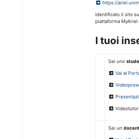
https://ariel.unimi
Identificato il sito 
piattaforma MyAriel 
I tuoi i
Sei uno
stud
Vai al Port
Videopres
Presentaz
Videotutor
Sei un
docen