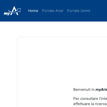
Home
Portale Ariel
Portale Unimi
Benvenuti in
myArie
Per consultare l’int
effettuare la ricerca