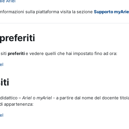
ale Ariel
nformazioni sulla piattaforma visita la sezione
Supporto myArie
 preferiti
 siti
preferiti
e vedere quelli che hai impostato fino ad ora:
el
iti
 didattico –
Ariel
o
myAriel
- a partire dal nome del docente titol
 di appartenenza:
el